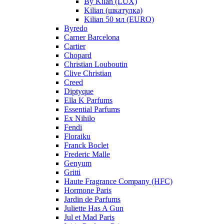
By Kilan (LUX)
Kilian (шкатулка)
Kilian 50 мл (EURO)
Byredo
Carner Barcelona
Cartier
Chopard
Christian Louboutin
Clive Christian
Creed
Diptyque
Ella K Parfums
Essential Parfums
Ex Nihilo
Fendi
Floraiku
Franck Boclet
Frederic Malle
Genyum
Gritti
Haute Fragrance Company (HFC)
Hormone Paris
Jardin de Parfums
Juliette Has A Gun
Jul et Mad Paris