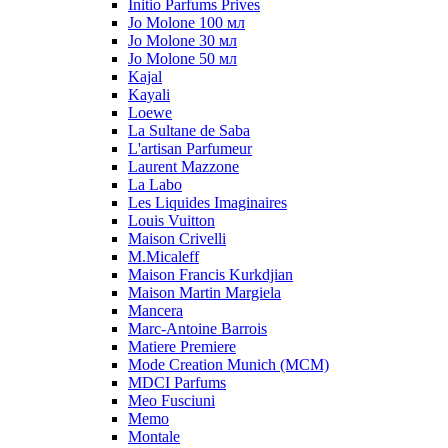
Initio Parfums Prives
Jo Molone 100 мл
Jo Molone 30 мл
Jo Molone 50 мл
Kajal
Kayali
Loewe
La Sultane de Saba
L'artisan Parfumeur
Laurent Mazzone
La Labo
Les Liquides Imaginaires
Louis Vuitton
Maison Crivelli
M.Micaleff
Maison Francis Kurkdjian
Maison Martin Margiela
Mancera
Marc-Antoine Barrois
Matiere Premiere
Mode Creation Munich (MCM)
MDCI Parfums
Meo Fusciuni
Memo
Montale