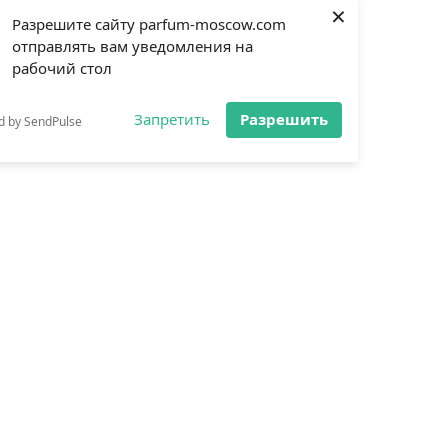
×
Разрешите сайту parfum-moscow.com
отправлять вам уведомления на
рабочий стол
Запретить
Разрешить
d by SendPulse