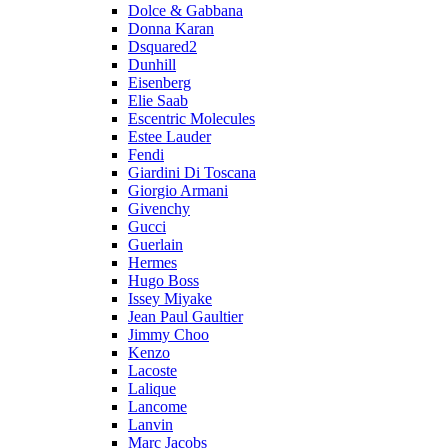
Dolce & Gabbana
Donna Karan
Dsquared2
Dunhill
Eisenberg
Elie Saab
Escentric Molecules
Estee Lauder
Fendi
Giardini Di Toscana
Giorgio Armani
Givenchy
Gucci
Guerlain
Hermes
Hugo Boss
Issey Miyake
Jean Paul Gaultier
Jimmy Choo
Kenzo
Lacoste
Lalique
Lancome
Lanvin
Marc Jacobs