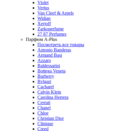
Violet
Vertus
Van Cleef & Arpels
Widian
Xerjoff
Zarkoperfume
27 87 Perfumes
Парфюм A-Plus
Посмотреть все товары
Antonio Banderas
Armand Basi
Azzaro
Baldessarini
Bottega Veneta
Burberry
Bvlgari
Cacharel
Calvin Klein
Carolina Herrera
Cerruti
Chanel
Chloe
Christian Dior
Clinique
Creed