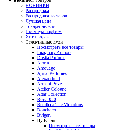
Каталог товаров
НОВИНКИ
Распродажа
Распродажа тестеров
Лучшая цена
Товары недели
Премиум парфюм
Хит продаж
Селективные духи
Посмотреть все товары
Imaginary Authors
Dusita Parfums
Aerrin
Amouage
Ajmal Perfumes
Alexandre. J
Armani Prive
Atelier Cologne
Attar Collection
Bois 1920
Boadicea The Victorious
Boucheron
Bvlgari
By Kilian
Посмотреть все товары