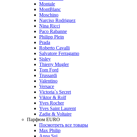
Montale
MontBlanc
Moschino
Narciso Rodriguez
Nina Ricci
Paco Rabanne
Philipp Plein
Prada
Roberto Cavalli
Salvatore Ferragamo
Sisley
Thierry Mugler
Tom Ford
Trussardi
Valentino
Versace
Victoria`s Secret
Viktor & Rolf
Yves Rocher
Yves Saint Laurent
Zadig & Voltaire
Парфюм EURO
Посмотреть все товары
Max Philip
Anna Sui