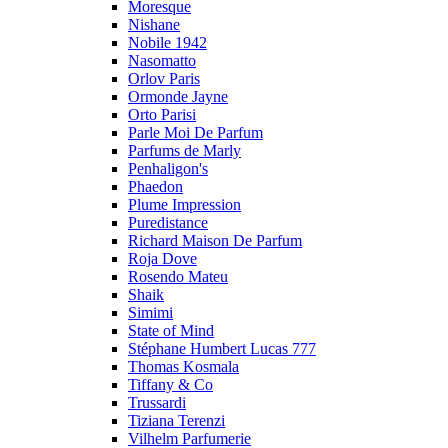
Moresque
Nishane
Nobile 1942
Nasomatto
Orlov Paris
Ormonde Jayne
Orto Parisi
Parle Moi De Parfum
Parfums de Marly
Penhaligon's
Phaedon
Plume Impression
Puredistance
Richard Maison De Parfum
Roja Dove
Rosendo Mateu
Shaik
Simimi
State of Mind
Stéphane Humbert Lucas 777
Thomas Kosmala
Tiffany & Co
Trussardi
Tiziana Terenzi
Vilhelm Parfumerie